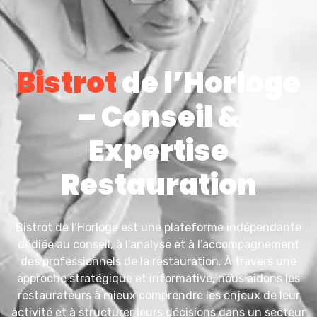
Bistrot
de l’Horloge
– Conseil &
Expertise
Restauration
Bistrot de l’Horloge est une plateforme indépendante
dédiée au conseil, à l’analyse et à l’accompagnement
des professionnels de la restauration. À travers une
approche stratégique et informative, nous aidons les
restaurateurs à mieux comprendre les enjeux de leur
activité et à structurer leurs décisions dans un secteur