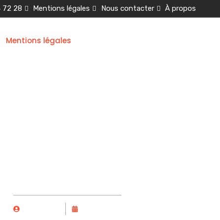
4 72 28
Mentions légales
Nous contacter
À propos
Mentions légales
Cuisine
ions légales
Part
Karim
14/01/2026