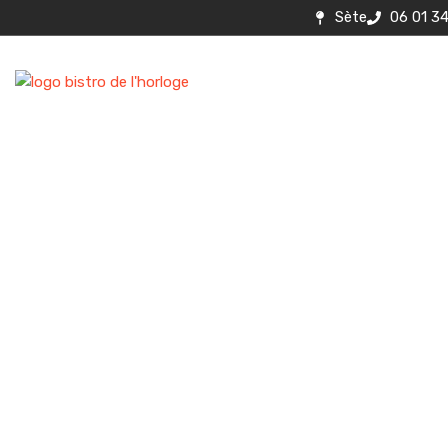
Sète
06 01 3
À propos
Contact
Ment