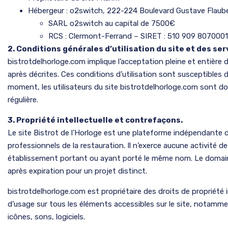
Hébergeur : o2switch, 222-224 Boulevard Gustave Flaub
SARL o2switch au capital de 7500€
RCS : Clermont-Ferrand – SIRET : 510 909 80700
2. Conditions générales d’utilisation du site et des se
bistrotdelhorloge.com implique l’acceptation pleine et entière d
après décrites. Ces conditions d’utilisation sont susceptibles 
moment, les utilisateurs du site bistrotdelhorloge.com sont do
régulière.
3. Propriété intellectuelle et contrefaçons.
Le site Bistrot de l’Horloge est une plateforme indépendante d
professionnels de la restauration. Il n’exerce aucune activité de 
établissement portant ou ayant porté le même nom. Le domaine
après expiration pour un projet distinct.
bistrotdelhorloge.com est propriétaire des droits de propriété in
d’usage sur tous les éléments accessibles sur le site, notamme
icônes, sons, logiciels.